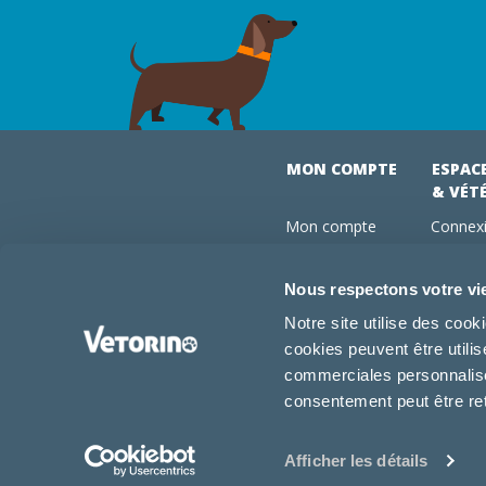
MON COMPTE
ESPAC
& VÉT
Mon compte
Connexi
Mes commandes
Comman
Mes abonnements
Abonne
Nous respectons votre vi
Boutique
Devenir
Notre site utilise des coo
Conseils vétos
cookies peuvent être utili
FAQ
commerciales personnalisée
consentement peut être re
Afficher les détails