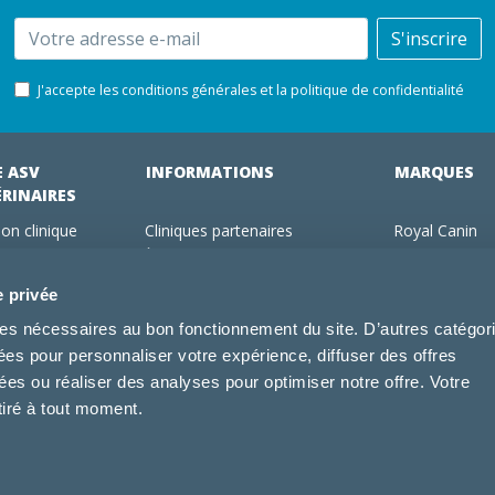
Email
S'inscrire
J'accepte les conditions générales et la politique de confidentialité
E ASV
INFORMATIONS
MARQUES
ÉRINAIRES
on clinique
Cliniques partenaires
Royal Canin
des clients
À propos de nous
Hill's pet Nutri
ments
Offres pour les vétérinaires
Virbac
e privée
 adhérent Vétorino
Mentions légales
Purina Pro Pl
kies nécessaires au bon fonctionnement du site. D’autres catégor
Utilisation des cookies
Specific
sées pour personnaliser votre expérience, diffuser des offres
Conditions générales d'utilisation
Dechra
s ou réaliser des analyses pour optimiser notre offre. Votre
Tonivet
tiré à tout moment.