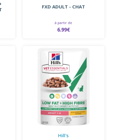
+
FXD ADULT - CHAT
T
à partir de
6.99€
Hill's