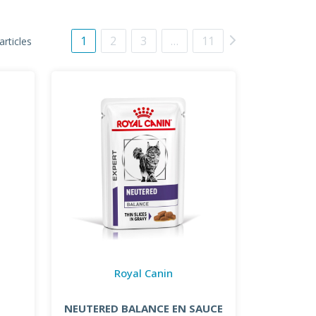
1
2
3
…
11
articles
Royal Canin
T
NEUTERED BALANCE EN SAUCE