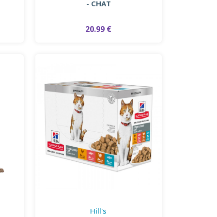
- CHAT
20.99 €
Hill's