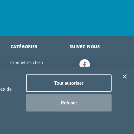
CATÉGORIES
SUIVEZ-NOUS
Croquettes chien
tion
Croquettes chiot
Jouets chien
Tout autoriser
an
Gamelles chien
ies de
Produits vétérinaire chien
Croquettes chat
Refuser
Croquettes chaton
Jouets chat