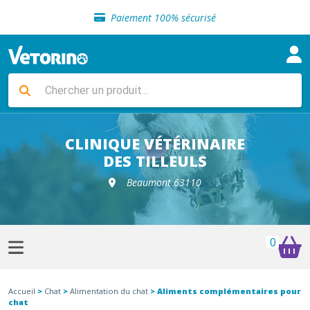
Sélection de croquettes vétérinaire
Paiement 100% sécurisé
Livraison gratuite en clinique vétérinaire
Retour gratuit en clinique
Sélection de croquettes vétérinaire
Paiement 100% sécurisé
Livraison gratuite en clinique vétérinaire
Retour gratuit en clinique
Sélection de croquettes vétérinaire
CLINIQUE VÉTÉRINAIRE
DES TILLEULS
Beaumont 63110
0
Accueil
>
Chat
>
Alimentation du chat
> Aliments complémentaires pour
chat