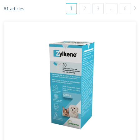
1
2
3
…
6
61 articles