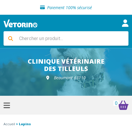
Sélection de croquettes vétérinaire
Paiement 100% sécurisé
Livraison gratuite en clinique vétérinaire
Retour gratuit en clinique
Sélection de croquettes vétérinaire
Paiement 100% sécurisé
Livraison gratuite en clinique vétérinaire
Retour gratuit en clinique
Sélection de croquettes vétérinaire
CLINIQUE VÉTÉRINAIRE
DES TILLEULS
Beaumont 63110
0
Accueil
> Lapins