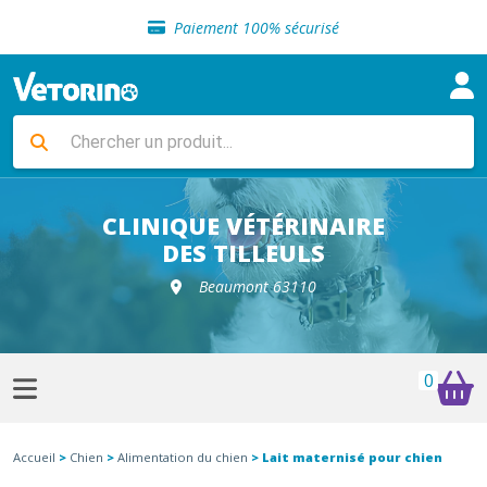
Sélection de croquettes vétérinaire
Paiement 100% sécurisé
Livraison gratuite en clinique vétérinaire
Retour gratuit en clinique
Sélection de croquettes vétérinaire
Paiement 100% sécurisé
Livraison gratuite en clinique vétérinaire
Retour gratuit en clinique
Sélection de croquettes vétérinaire
CLINIQUE VÉTÉRINAIRE
DES TILLEULS
Beaumont 63110
0
Accueil
>
Chien
>
Alimentation du chien
> Lait maternisé pour chien