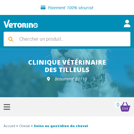
Sélection de croquettes vétérinaire
Paiement 100% sécurisé
Livraison gratuite en clinique vétérinaire
Retour gratuit en clinique
Sélection de croquettes vétérinaire
Paiement 100% sécurisé
Livraison gratuite en clinique vétérinaire
Retour gratuit en clinique
Sélection de croquettes vétérinaire
CLINIQUE VÉTÉRINAIRE
DES TILLEULS
Beaumont 63110
0
Accueil
>
Cheval
> Soins au quotidien du cheval