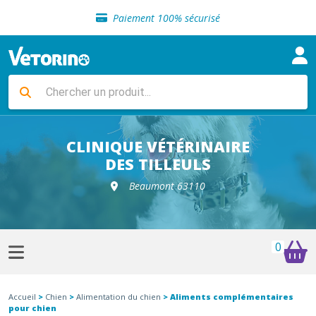
Sélection de croquettes vétérinaire
Paiement 100% sécurisé
Livraison gratuite en clinique vétérinaire
Retour gratuit en clinique
Sélection de croquettes vétérinaire
Paiement 100% sécurisé
Livraison gratuite en clinique vétérinaire
Retour gratuit en clinique
Sélection de croquettes vétérinaire
CLINIQUE VÉTÉRINAIRE
DES TILLEULS
Beaumont 63110
0
Accueil
>
Chien
>
Alimentation du chien
> Aliments complémentaires
pour chien