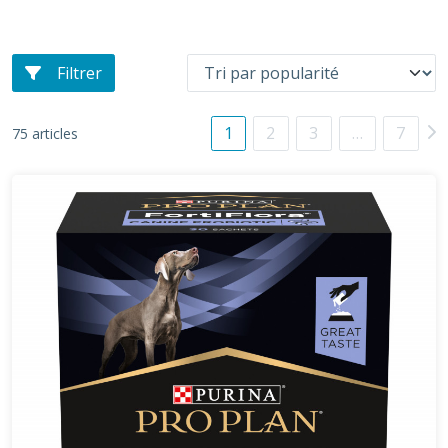
Filtrer
1
2
3
…
7
75 articles