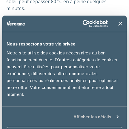
soleil peut dépasser 80 °C en à peine quelques
minutes.
C’est une urgence vitale qui peut arriver très vite. Si
vous ne pouvez pas emmener votre animal avec vous
à votre destination, laissez-le à la maison.
Nous respectons votre vie privée
Rafraîchissez-le avec douceur
Notre site utilise des cookies nécessaires au bon
Mouillez ses pattes, son ventre et ses oreilles avec un
fonctionnement du site. D’autres catégories de cookies
linge humide, ce sont les zones où la chaleur se
peuvent être utilisées pour personnaliser votre
dissipe le mieux.
expérience, diffuser des offres commerciales
personnalisées ou réaliser des analyses pour optimiser
Évitez de le plonger directement dans l’eau froide
notre offre. Votre consentement peut être retiré à tout
pour ne pas provoquer de choc thermique.
moment.
Un brumisateur léger peut aussi aider.
Afficher les détails