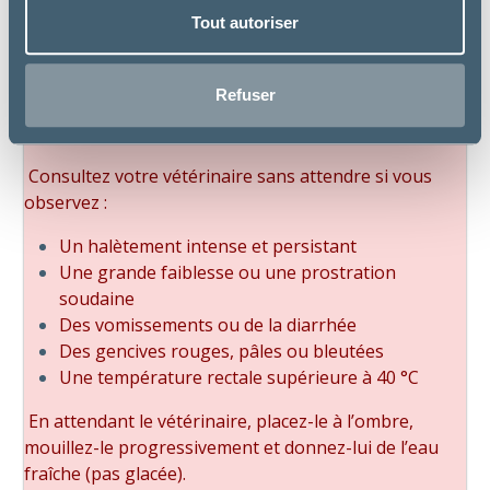
Tout autoriser
Reconnaître un coup de chaleur
Refuser
Un coup de chaleur n’est pas à prendre à la légère,
c’est une urgence vitale.
Consultez votre vétérinaire sans attendre si vous
observez :
Un halètement intense et persistant
Une grande faiblesse ou une prostration
soudaine
Des vomissements ou de la diarrhée
Des gencives rouges, pâles ou bleutées
Une température rectale supérieure à 40 °C
En attendant le vétérinaire, placez-le à l’ombre,
mouillez-le progressivement et donnez-lui de l’eau
fraîche (pas glacée).