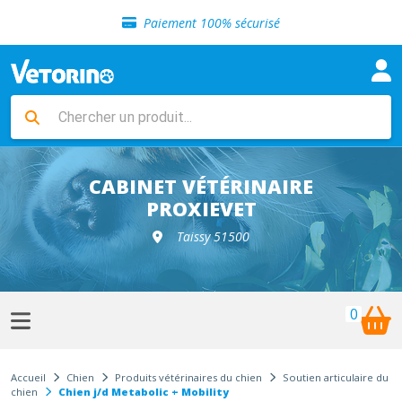
Sélection de croquettes vétérinaire
Paiement 100% sécurisé
Livraison gratuite en clinique vétérinaire
Retour gratuit en clinique
Sélection de croquettes vétérinaire
Paiement 100% sécurisé
Livraison gratuite en clinique vétérinaire
Retour gratuit en clinique
Sélection de croquettes vétérinaire
CABINET VÉTÉRINAIRE
PROXIEVET
Taissy 51500
0
Accueil
Chien
Produits vétérinaires du chien
Soutien articulaire du
chien
Chien j/d Metabolic + Mobility