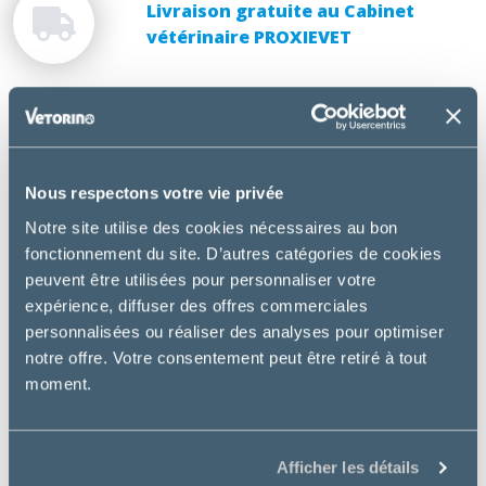
Livraison gratuite au Cabinet
vétérinaire PROXIEVET
DESCRIPTION
Nous respectons votre vie privée
Hill’s Prescription Diet Canine Metabolic + Mobility
est une alimentation complète et
Notre site utilise des cookies nécessaires au bon
équilibrée cliniquement prouvée pour améliorer la
fonctionnement du site. D’autres catégories de cookies
mobilité en seulement 21 jours et pour réduire le
peuvent être utilisées pour personnaliser votre
poids corporel de 13 % en 60 jours.
expérience, diffuser des offres commerciales
personnalisées ou réaliser des analyses pour optimiser
Utilisation :
notre offre. Votre consentement peut être retiré à tout
moment.
Chien ayant de l’arthrose.
Chien en surpoids ou obèse.
Entretien du poids après amaigrissement.
Afficher les détails