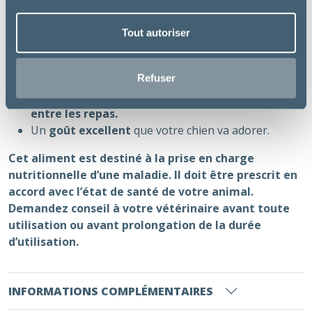
Bienfaits essentiels :
Fonctionne naturellement
en agissant sur la
Tout autoriser
consommation calorique propre à votre chien.
Nutrition qui
améliore la capacité de votre chien
Refuser
à courir
, marcher et sauter en seulement 21 jours.
Aide votre chien à
se sentir rassasié et satisfait
entre les repas.
Un
goût excellent
que votre chien va adorer.
Cet aliment est destiné à la prise en charge
nutritionnelle d’une maladie. Il doit être prescrit en
accord avec l’état de santé de votre animal.
Demandez conseil à votre vétérinaire avant toute
utilisation ou avant prolongation de la durée
d’utilisation.
INFORMATIONS COMPLÉMENTAIRES