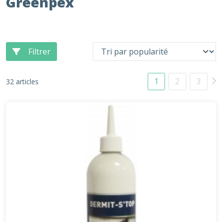
Greenpex
Filtrer
1
2
3
32 articles