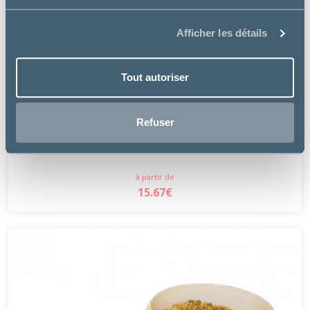
Afficher les détails
Tout autoriser
Greenpex
Refuser
CARBO TOP
à partir de
15.67€