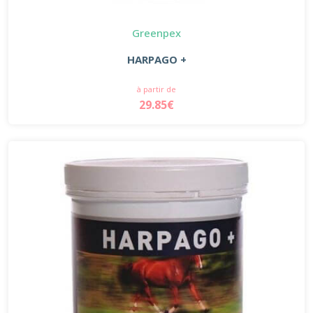
Greenpex
HARPAGO +
à partir de
29.85€