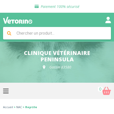
Sélection de croquettes vétérinaire
Paiement 100% sécurisé
Livraison gratuite en clinique vétérinaire
Retour gratuit en clinique
Sélection de croquettes vétérinaire
Paiement 100% sécurisé
Livraison gratuite en clinique vétérinaire
Retour gratuit en clinique
Sélection de croquettes vétérinaire
CLINIQUE VÉTÉRINAIRE
PENINSULA
Gassin 83580
0
Accueil
>
NAC
> Reptile