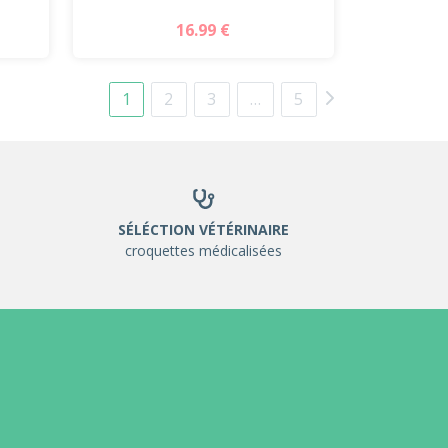
16.99 €
1
2
3
…
5
SÉLÉCTION VÉTÉRINAIRE
croquettes médicalisées