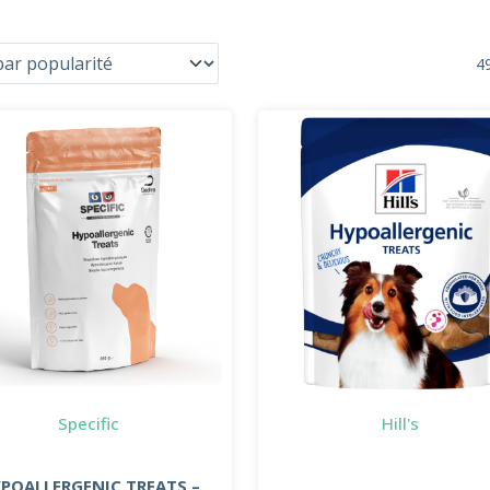
49
Specific
Hill's
POALLERGENIC TREATS –