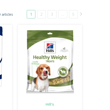
1
2
3
…
5
 articles
Hill's