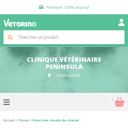
Sélection de croquettes vétérinaire
Paiement 100% sécurisé
Livraison gratuite en clinique vétérinaire
Retour gratuit en clinique
Sélection de croquettes vétérinaire
Paiement 100% sécurisé
Livraison gratuite en clinique vétérinaire
Retour gratuit en clinique
Sélection de croquettes vétérinaire
CLINIQUE VÉTÉRINAIRE
PENINSULA
Gassin 83580
0
Accueil
>
Cheval
> Fonction rénale du cheval