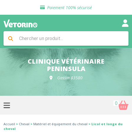
Sélection de croquettes vétérinaire
Paiement 100% sécurisé
Livraison gratuite en clinique vétérinaire
Retour gratuit en clinique
Sélection de croquettes vétérinaire
Paiement 100% sécurisé
Livraison gratuite en clinique vétérinaire
Retour gratuit en clinique
Sélection de croquettes vétérinaire
CLINIQUE VÉTÉRINAIRE
PENINSULA
Gassin 83580
0
Accueil
>
Cheval
>
Matériel et équipement du cheval
> Licol et longe du
cheval