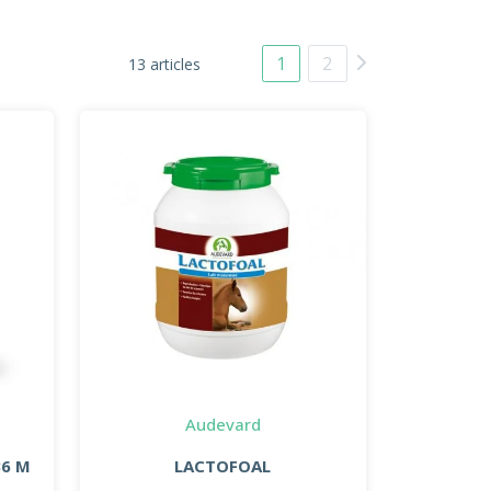
1
2
13 articles
Audevard
36 M
LACTOFOAL