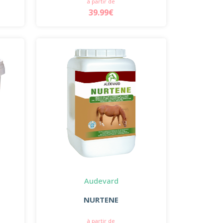
à partir de
39.99€
Audevard
NURTENE
à partir de