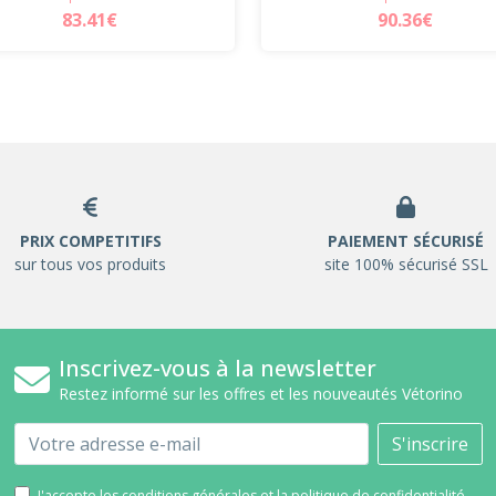
83.41€
90.36€
PRIX COMPETITIFS
PAIEMENT SÉCURISÉ
sur tous vos produits
site 100% sécurisé SSL
Inscrivez-vous à la newsletter
Restez informé sur les offres et les nouveautés Vétorino
Email
S'inscrire
J'accepte les conditions générales et la politique de confidentialité