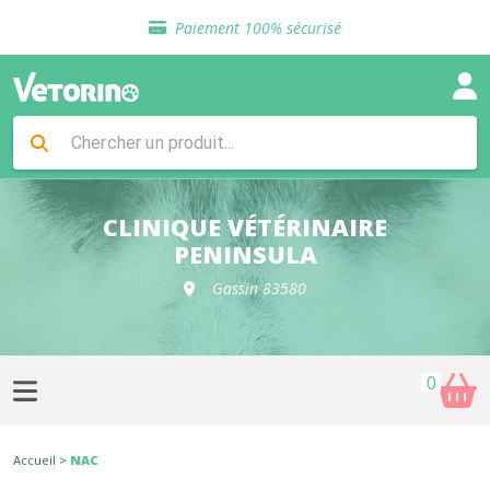
Sélection de croquettes vétérinaire
Paiement 100% sécurisé
Livraison gratuite en clinique vétérinaire
Retour gratuit en clinique
Sélection de croquettes vétérinaire
Paiement 100% sécurisé
Livraison gratuite en clinique vétérinaire
Retour gratuit en clinique
Sélection de croquettes vétérinaire
CLINIQUE VÉTÉRINAIRE
PENINSULA
Gassin 83580
0
Accueil
> NAC