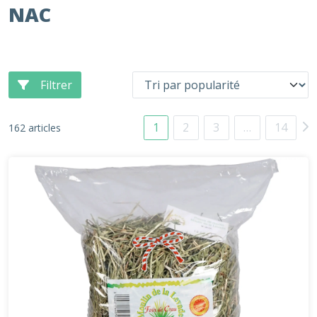
NAC
Filtrer
1
2
3
…
14
162 articles