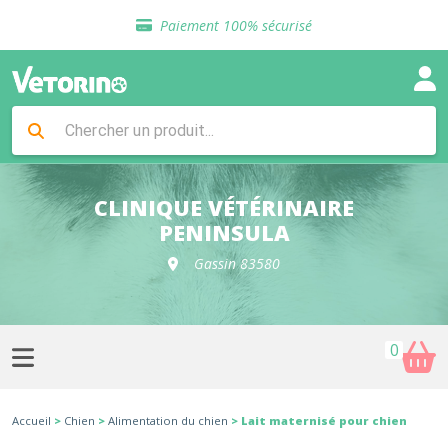
Sélection de croquettes vétérinaire
Paiement 100% sécurisé
Livraison gratuite en clinique vétérinaire
Retour gratuit en clinique
Sélection de croquettes vétérinaire
Paiement 100% sécurisé
Livraison gratuite en clinique vétérinaire
Retour gratuit en clinique
Sélection de croquettes vétérinaire
CLINIQUE VÉTÉRINAIRE
PENINSULA
Gassin 83580
0
Accueil
>
Chien
>
Alimentation du chien
> Lait maternisé pour chien