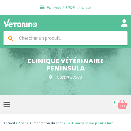
Sélection de croquettes vétérinaire
Paiement 100% sécurisé
Livraison gratuite en clinique vétérinaire
Retour gratuit en clinique
Sélection de croquettes vétérinaire
Paiement 100% sécurisé
Livraison gratuite en clinique vétérinaire
Retour gratuit en clinique
Sélection de croquettes vétérinaire
CLINIQUE VÉTÉRINAIRE
PENINSULA
Gassin 83580
0
Accueil
>
Chat
>
Alimentation du chat
> Lait maternisé pour chat