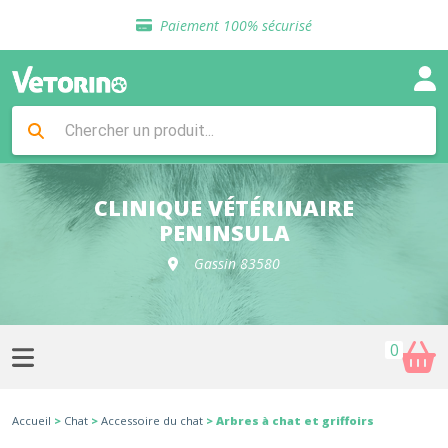
Sélection de croquettes vétérinaire
Paiement 100% sécurisé
Livraison gratuite en clinique vétérinaire
Retour gratuit en clinique
Sélection de croquettes vétérinaire
Paiement 100% sécurisé
Livraison gratuite en clinique vétérinaire
Retour gratuit en clinique
Sélection de croquettes vétérinaire
CLINIQUE VÉTÉRINAIRE
PENINSULA
Gassin 83580
0
Accueil
>
Chat
>
Accessoire du chat
> Arbres à chat et griffoirs