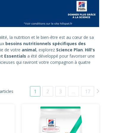
ité, la nutrition et le bien-être est au cœur de sa
aux
besoins nutritionnels spécifiques des
ie de votre
animal
, explorez
Science Plan
.
Hill's
t Essentials
a été développé pour favoriser une
icieuses qui raviront votre compagnon à quatre
1
2
3
…
17
articles