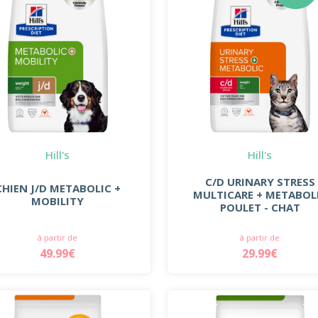
Hill's
Hill's
C/D URINARY STRESS
CHIEN J/D METABOLIC +
MULTICARE + METABOL
MOBILITY
POULET - CHAT
à partir de
à partir de
49.99€
29.99€