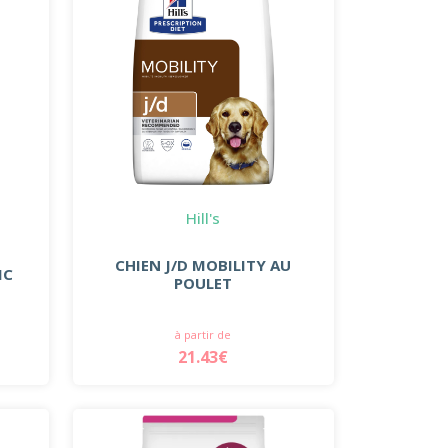
Hill's
CHIEN J/D MOBILITY AU
IC
POULET
à partir de
21.43€