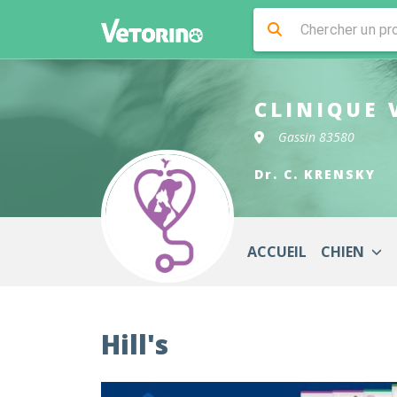
CLINIQUE 
Gassin 83580
Dr. C. KRENSKY
ACCUEIL
CHIEN
Hill's