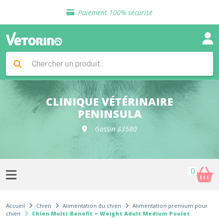
Sélection de croquettes vétérinaire
Paiement 100% sécurisé
Livraison gratuite en clinique vétérinaire
Retour gratuit en clinique
Sélection de croquettes vétérinaire
Paiement 100% sécurisé
Livraison gratuite en clinique vétérinaire
Retour gratuit en clinique
Sélection de croquettes vétérinaire
CLINIQUE VÉTÉRINAIRE
PENINSULA
Gassin 83580
0
Accueil
Chien
Alimentation du chien
Alimentation premium pour
chien
Chien Multi-Benefit + Weight Adult Medium Poulet