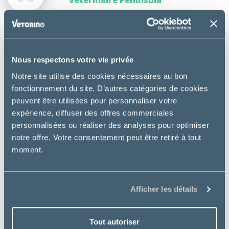
DESCRIPTION
Nous respectons votre vie privée
Notre site utilise des cookies nécessaires au bon
Hill’s Neutered Dog Adult Medium est une nutrition
fonctionnement du site. D’autres catégories de cookies
révolutionnaire prouvée pour aider les chiens à
peuvent être utilisées pour personnaliser votre
maintenir un poids idéal et à rester en pleine forme
expérience, diffuser des offres commerciales
après la stérilisation
personnalisées ou réaliser des analyses pour optimiser
Utilisation :
notre offre. Votre consentement peut être retiré à tout
moment.
Chien stérilisé adulte de race moyenne (entre 10 et
25 kg)
Bénéfices :
Afficher les détails
Réduit l’inflammation et améliore le métabolisme
énergétique
Tout autoriser