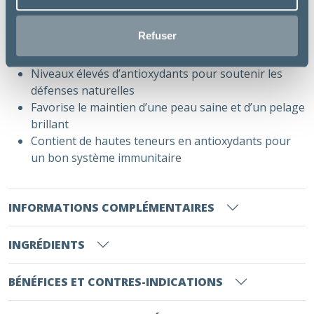
Teneur faible en matière grasse : aide à éviter la
prise de poids
Refuser
Soutient la bonne santé articulaire chez les chiens
stérilisés
Niveaux élevés d’antioxydants pour soutenir les
défenses naturelles
Favorise le maintien d’une peau saine et d’un pelage
brillant
Contient de hautes teneurs en antioxydants pour
un bon système immunitaire
INFORMATIONS COMPLÉMENTAIRES
INGRÉDIENTS
BÉNÉFICES ET CONTRES-INDICATIONS