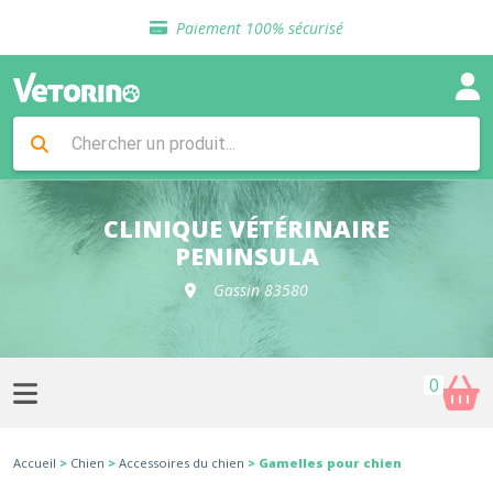
Sélection de croquettes vétérinaire
Paiement 100% sécurisé
Livraison gratuite en clinique vétérinaire
Retour gratuit en clinique
Sélection de croquettes vétérinaire
Paiement 100% sécurisé
Livraison gratuite en clinique vétérinaire
Retour gratuit en clinique
Sélection de croquettes vétérinaire
CLINIQUE VÉTÉRINAIRE
PENINSULA
Gassin 83580
0
Accueil
>
Chien
>
Accessoires du chien
> Gamelles pour chien