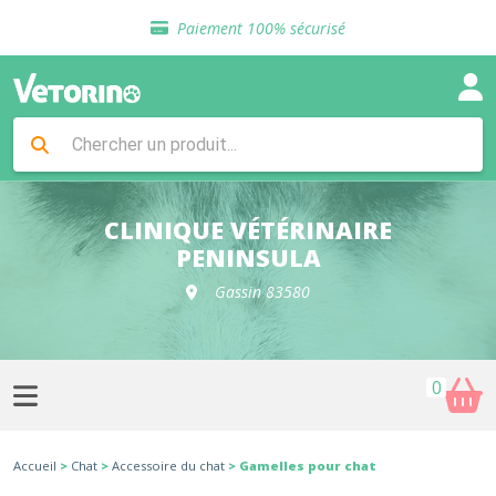
Sélection de croquettes vétérinaire
Paiement 100% sécurisé
Livraison gratuite en clinique vétérinaire
Retour gratuit en clinique
Sélection de croquettes vétérinaire
Paiement 100% sécurisé
Livraison gratuite en clinique vétérinaire
Retour gratuit en clinique
Sélection de croquettes vétérinaire
CLINIQUE VÉTÉRINAIRE
PENINSULA
Gassin 83580
0
Accueil
>
Chat
>
Accessoire du chat
> Gamelles pour chat