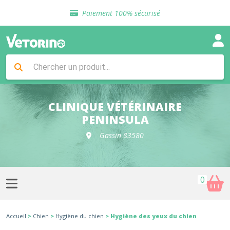
Sélection de croquettes vétérinaire
Paiement 100% sécurisé
Livraison gratuite en clinique vétérinaire
Retour gratuit en clinique
Sélection de croquettes vétérinaire
Paiement 100% sécurisé
Livraison gratuite en clinique vétérinaire
Retour gratuit en clinique
Sélection de croquettes vétérinaire
CLINIQUE VÉTÉRINAIRE
PENINSULA
Gassin 83580
0
Accueil
>
Chien
>
Hygiène du chien
> Hygiène des yeux du chien