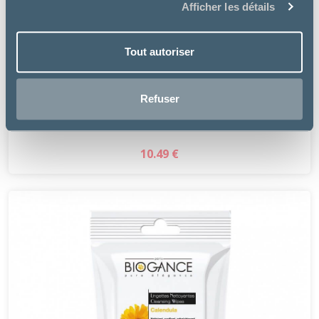
Afficher les détails
Tout autoriser
Virbac
Refuser
NETTOYANT PHYSIOLOGIQUE YEUX
10.49 €