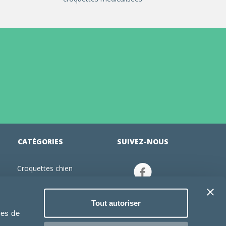
CATÉGORIES
SUIVEZ-NOUS
Croquettes chien
tion
Croquettes chiot
Jouets chien
Tout autoriser
an
Gamelles chien
ies de
Produits vétérinaire chien