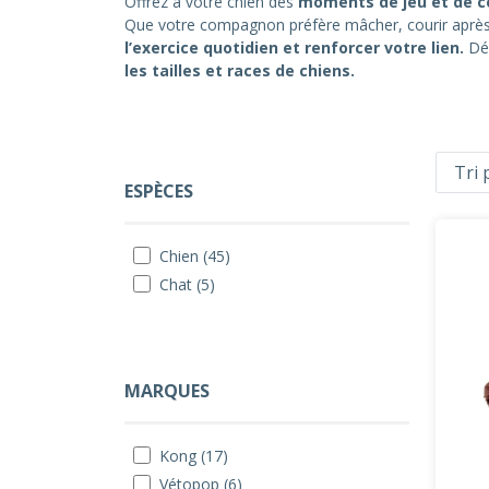
Offrez à votre chien des
moments de jeu et de c
Que votre compagnon préfère mâcher, courir après u
l’exercice quotidien et renforcer votre lien.
Déc
les tailles et races de chiens.
ESPÈCES
Chien (45)
Chat (5)
MARQUES
Kong (17)
Vétopop (6)