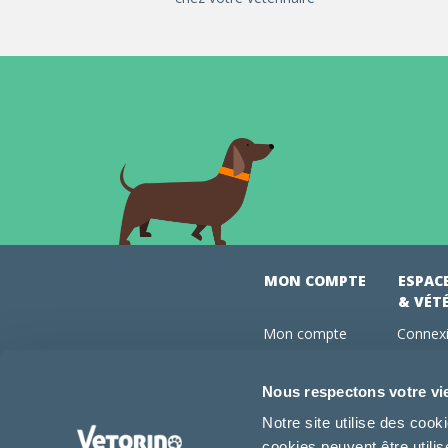
MON COMPTE
ESPAC
& VÉT
Mon compte
Connexi
Mes commandes
Comman
Mes abonnements
Abonne
Nous respectons votre vi
Boutique
Devenir
Notre site utilise des coo
Conseils vétos
cookies peuvent être utili