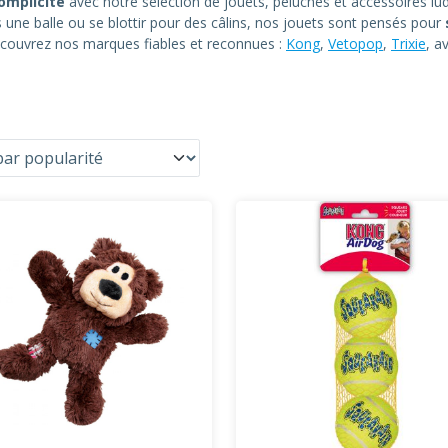
omplicité
avec notre sélection de jouets, peluches et accessoires lud
ne balle ou se blottir pour des câlins, nos jouets sont pensés pour
ouvrez nos marques fiables et reconnues :
Kong
,
Vetopop
,
Trixie
, a