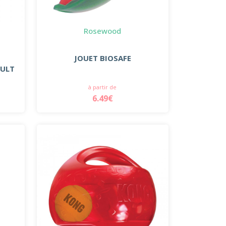
Rosewood
JOUET BIOSAFE
PULT
à partir de
6.49€