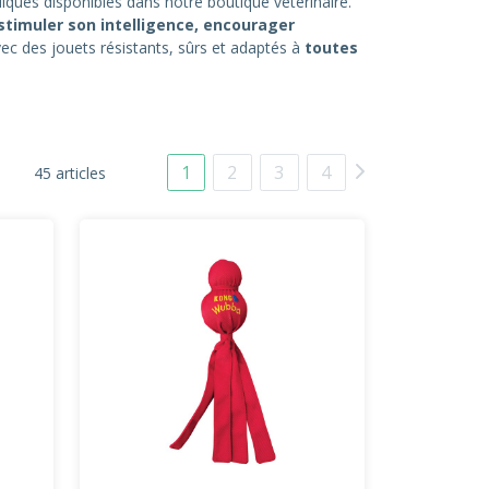
iques disponibles dans notre boutique vétérinaire.
stimuler son intelligence, encourager
vec des jouets résistants, sûrs et adaptés à
toutes
1
2
3
4
45 articles