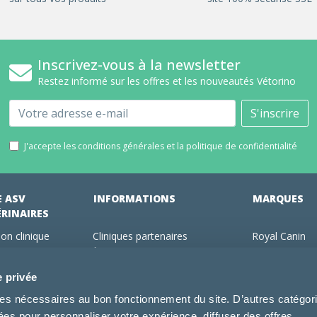
Inscrivez-vous à la newsletter
Restez informé sur les offres et les nouveautés Vétorino
Email
S'inscrire
J'accepte les conditions générales et la politique de confidentialité
E ASV
INFORMATIONS
MARQUES
ÉRINAIRES
on clinique
Cliniques partenaires
Royal Canin
des clients
À propos de nous
Hill's pet Nutri
ments
Offres pour les vétérinaires
Virbac
e privée
 adhérent Vétorino
Mentions légales
Purina Pro Pl
kies nécessaires au bon fonctionnement du site. D’autres catégor
Utilisation des cookies
Specific
sées pour personnaliser votre expérience, diffuser des offres