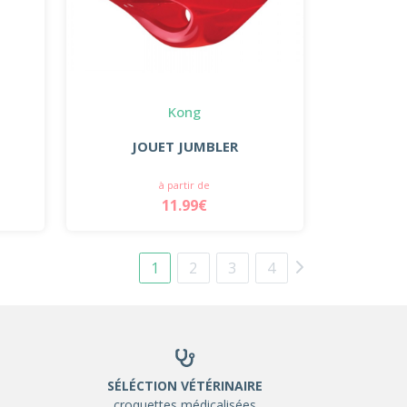
Kong
JOUET JUMBLER
à partir de
11.99€
1
2
3
4
SÉLÉCTION VÉTÉRINAIRE
croquettes médicalisées