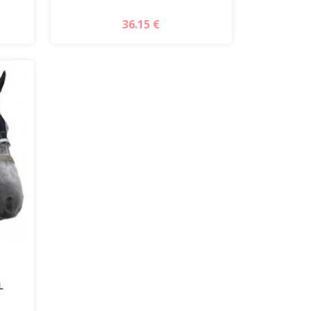
36.15 €
L