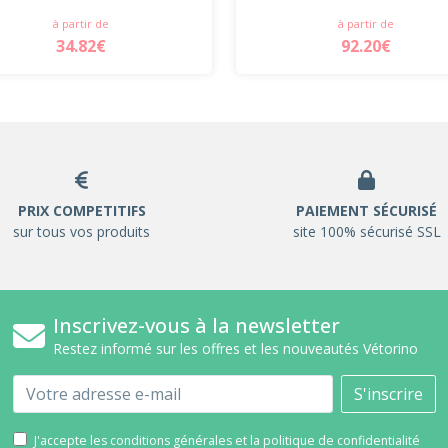
à partir de
à partir de
34.82€
92.20€
PRIX COMPETITIFS
PAIEMENT SÉCURISÉ
sur tous vos produits
site 100% sécurisé SSL
Inscrivez-vous à la newsletter
Restez informé sur les offres et les nouveautés Vétorino
Email
S'inscrire
J'accepte les conditions générales et la politique de confidentialité