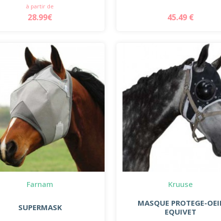
à partir de
28.99€
45.49 €
Farnam
Kruuse
MASQUE PROTEGE-OEI
SUPERMASK
EQUIVET