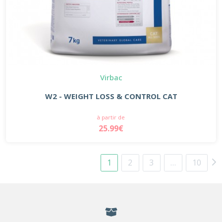
Virbac
W2 - WEIGHT LOSS & CONTROL CAT
à partir de
25.99€
1
2
3
…
10