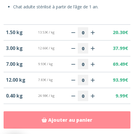
Chat adulte stérilisé à partir de l’âge de 1 an.
1.50 kg
20.30€
13.53€ / kg
3.00 kg
37.99€
12.66€ / kg
7.00 kg
69.49€
9.93€ / kg
12.00 kg
93.99€
7.83€ / kg
0.40 kg
9.99€
24.98€ / kg
Ajouter au panier