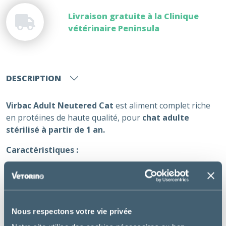
Livraison gratuite à la Clinique
vétérinaire Peninsula
DESCRIPTION
Virbac Adult Neutered Cat
est aliment complet riche
en protéines de haute qualité, pour
chat adulte
stérilisé à partir de 1 an.
Caractéristiques :
Riche en protéines de haute qualité, dont 90% de
protéines animales (1er ingrédient) et pauvre en
glucides
Haute appétence
Nous respectons votre vie privée
Fabrication française sans colorant, ni arôme