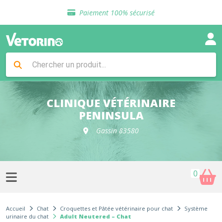
Sélection de croquettes vétérinaire
Paiement 100% sécurisé
Livraison gratuite en clinique vétérinaire
Retour gratuit en clinique
Sélection de croquettes vétérinaire
Paiement 100% sécurisé
Livraison gratuite en clinique vétérinaire
Retour gratuit en clinique
Sélection de croquettes vétérinaire
CLINIQUE VÉTÉRINAIRE
PENINSULA
Gassin 83580
0
Accueil
Chat
Croquettes et Pâtée vétérinaire pour chat
Système
urinaire du chat
Adult Neutered – Chat