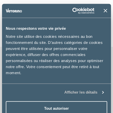
VOTRE PANIER EST ACTUELLEMENT VIDE.
Nous respectons votre vie privée
Retour à la boutique
Notre site utilise des cookies nécessaires au bon
fonctionnement du site. D’autres catégories de cookies
peuvent être utilisées pour personnaliser votre
expérience, diffuser des offres commerciales
personnalisées ou réaliser des analyses pour optimiser
notre offre. Votre consentement peut être retiré à tout
LIVRAISON GRATUITE
moment.
chez votre vétérinaire
PRIX COMPETITIFS
Afficher les détails
sur tous vos produits
Tout autoriser