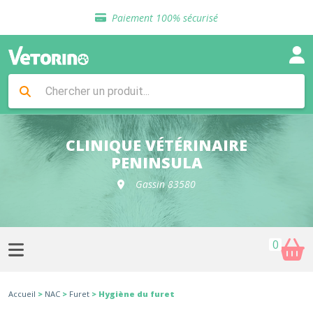
Sélection de croquettes vétérinaire
Paiement 100% sécurisé
Livraison gratuite en clinique vétérinaire
Retour gratuit en clinique
Sélection de croquettes vétérinaire
Paiement 100% sécurisé
Livraison gratuite en clinique vétérinaire
Retour gratuit en clinique
Sélection de croquettes vétérinaire
CLINIQUE VÉTÉRINAIRE
PENINSULA
Gassin 83580
0
Accueil
>
NAC
>
Furet
> Hygiène du furet