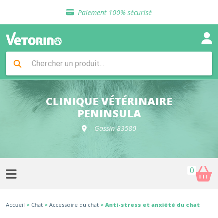
Sélection de croquettes vétérinaire
Paiement 100% sécurisé
Livraison gratuite en clinique vétérinaire
Retour gratuit en clinique
Sélection de croquettes vétérinaire
Paiement 100% sécurisé
Livraison gratuite en clinique vétérinaire
Retour gratuit en clinique
Sélection de croquettes vétérinaire
CLINIQUE VÉTÉRINAIRE
PENINSULA
Gassin 83580
0
Accueil
>
Chat
>
Accessoire du chat
> Anti-stress et anxiété du chat