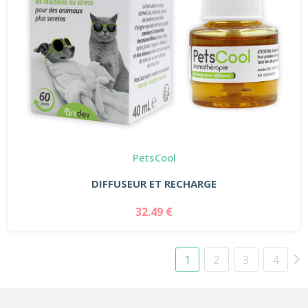
PetsCool
DIFFUSEUR ET RECHARGE
32.49 €
1
2
3
4