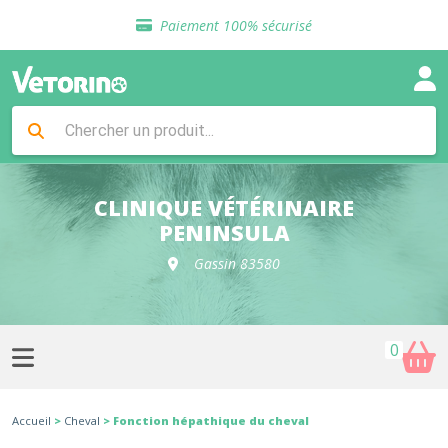
Sélection de croquettes vétérinaire
Paiement 100% sécurisé
Livraison gratuite en clinique vétérinaire
Retour gratuit en clinique
Sélection de croquettes vétérinaire
Paiement 100% sécurisé
Livraison gratuite en clinique vétérinaire
Retour gratuit en clinique
Sélection de croquettes vétérinaire
CLINIQUE VÉTÉRINAIRE
PENINSULA
Gassin 83580
0
Accueil
>
Cheval
> Fonction hépathique du cheval