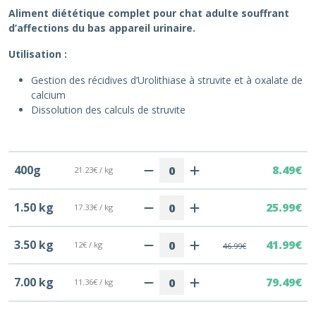
Aliment diététique complet pour chat adulte souffrant
d’affections du bas appareil urinaire.
Utilisation :
Gestion des récidives d’Urolithiase à struvite et à oxalate de
calcium
Dissolution des calculs de struvite
400g
8.49€
21.23€ / kg
1.50 kg
25.99€
17.33€ / kg
3.50 kg
41.99€
12€ / kg
46.99€
7.00 kg
79.49€
11.36€ / kg