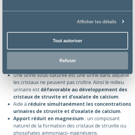
Contre-indications :
Insuffisance cardiaque
Afficher les détails
Hypertension
Gestation, lactation, croissance
Tout autoriser
Bienfaits essentiels :
Permet de
dissoudre efficacement
les calculs de
Refuser
struvite.
Une urine sous-saturée est une urine dans laquelle
les cristaux ne peuvent pas croître. Ainsi le milieu
urinaire est
défavorable au développement des
cristaux de struvite et d’oxalate de calcium
.
Aide à
réduire simultanément les concentrations
urinaires de struvite et d’oxalate de calcium
.
Apport réduit en magnesium
: un composant
naturel de la formation des cristaux de struvite ou
phosphates ammoniaco-magnésiens.