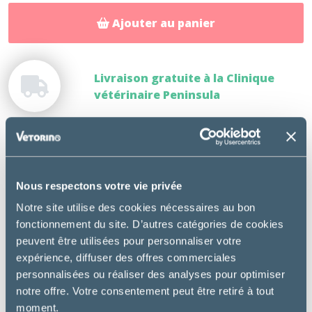
Ajouter au panier
Livraison gratuite à la Clinique
vétérinaire Peninsula
DESCRIPTION
Nous respectons votre vie privée
Aliment diététique complet pour chat adulte
Notre site utilise des cookies nécessaires au bon
souffrant d’affections du bas appareil urinaire.
fonctionnement du site. D’autres catégories de cookies
peuvent être utilisées pour personnaliser votre
Utilisation :
expérience, diffuser des offres commerciales
Gestion des récidives d’Urolithiase à struvite et à
personnalisées ou réaliser des analyses pour optimiser
oxalate de calcium
notre offre. Votre consentement peut être retiré à tout
Dissolution des calculs de struvite
moment.