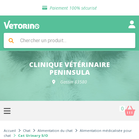
Sélection de croquettes vétérinaire
Paiement 100% sécurisé
Livraison gratuite en clinique vétérinaire
Retour gratuit en clinique
Sélection de croquettes vétérinaire
Paiement 100% sécurisé
Livraison gratuite en clinique vétérinaire
Retour gratuit en clinique
Sélection de croquettes vétérinaire
CLINIQUE VÉTÉRINAIRE
PENINSULA
Gassin 83580
0
Accueil
Chat
Alimentation du chat
Alimentation médicalisée pour
chat
Cat Urinary S/O