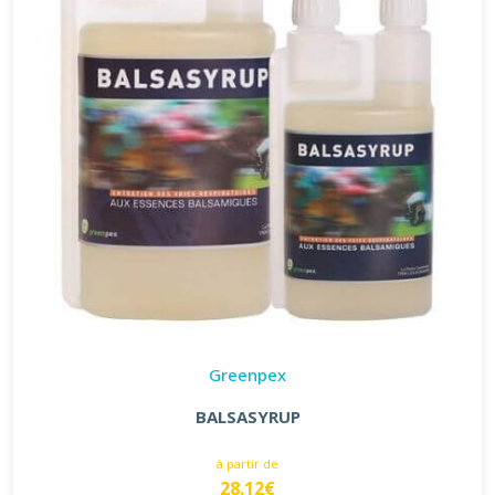
Greenpex
BALSASYRUP
à partir de
28.12€