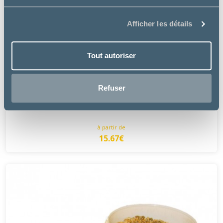
Afficher les détails
Tout autoriser
Greenpex
Refuser
CARBO TOP
à partir de
15.67€