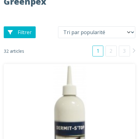
Greenpex
Filtrer
1
2
3
32 articles