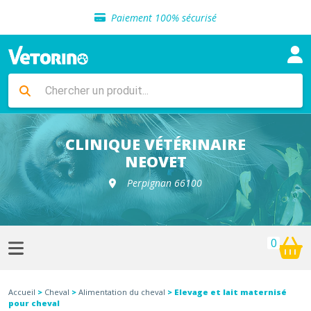
Sélection de croquettes vétérinaire
Paiement 100% sécurisé
Livraison gratuite en clinique vétérinaire
Retour gratuit en clinique
Sélection de croquettes vétérinaire
Paiement 100% sécurisé
Livraison gratuite en clinique vétérinaire
Retour gratuit en clinique
Sélection de croquettes vétérinaire
CLINIQUE VÉTÉRINAIRE
NEOVET
Perpignan 66100
0
Accueil
>
Cheval
>
Alimentation du cheval
> Elevage et lait maternisé
pour cheval