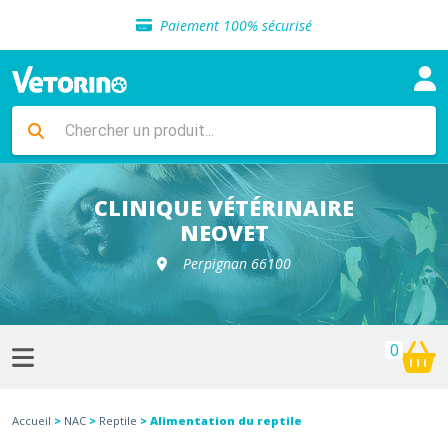
Sélection de croquettes vétérinaire
Paiement 100% sécurisé
Livraison gratuite en clinique vétérinaire
Retour gratuit en clinique
Sélection de croquettes vétérinaire
Paiement 100% sécurisé
Livraison gratuite en clinique vétérinaire
Retour gratuit en clinique
Sélection de croquettes vétérinaire
CLINIQUE VÉTÉRINAIRE
NEOVET
Perpignan 66100
0
Accueil
>
NAC
>
Reptile
> Alimentation du reptile