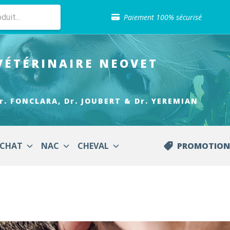
Sélection de croquettes vétérinaire
Paiement 100% sécurisé
Livraison gratuite en clinique vétérinaire
Retour gratuit en clinique
Sélection de croquettes vétérinaire
VÉTÉRINAIRE
NEOVET
Paiement 100% sécurisé
Livraison gratuite en clinique vétérinaire
Retour gratuit en clinique
Sélection de croquettes vétérinaire
r. FONCLARA, Dr. JOUBERT & Dr. YEREMIAN
CHAT
NAC
CHEVAL
PROMOTION