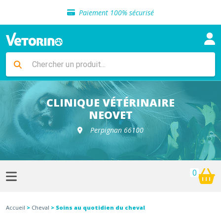
Sélection de croquettes vétérinaire
Paiement 100% sécurisé
Livraison gratuite en clinique vétérinaire
Retour gratuit en clinique
Sélection de croquettes vétérinaire
Paiement 100% sécurisé
Livraison gratuite en clinique vétérinaire
Retour gratuit en clinique
Sélection de croquettes vétérinaire
CLINIQUE VÉTÉRINAIRE
NEOVET
Perpignan 66100
0
Accueil
>
Cheval
> Soins au quotidien du cheval