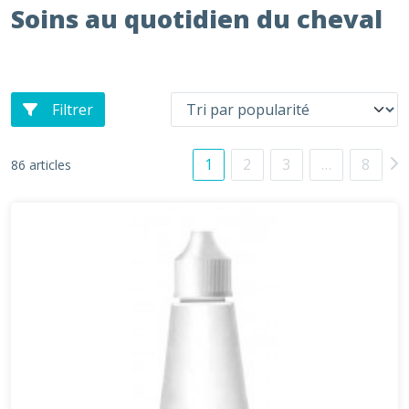
Soins au quotidien du cheval
Filtrer
1
2
3
…
8
86 articles