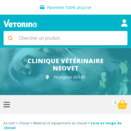
Sélection de croquettes vétérinaire
Paiement 100% sécurisé
Livraison gratuite en clinique vétérinaire
Retour gratuit en clinique
Sélection de croquettes vétérinaire
Paiement 100% sécurisé
Livraison gratuite en clinique vétérinaire
Retour gratuit en clinique
Sélection de croquettes vétérinaire
CLINIQUE VÉTÉRINAIRE
NEOVET
Perpignan 66100
0
Accueil
>
Cheval
>
Matériel et équipement du cheval
> Licol et longe du
cheval