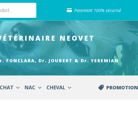
Sélection de croquettes vétérinaire
Paiement 100% sécurisé
Livraison gratuite en clinique vétérinaire
Retour gratuit en clinique
Sélection de croquettes vétérinaire
VÉTÉRINAIRE
NEOVET
Paiement 100% sécurisé
Livraison gratuite en clinique vétérinaire
Retour gratuit en clinique
Sélection de croquettes vétérinaire
r. FONCLARA, Dr. JOUBERT & Dr. YEREMIAN
CHAT
NAC
CHEVAL
PROMOTION