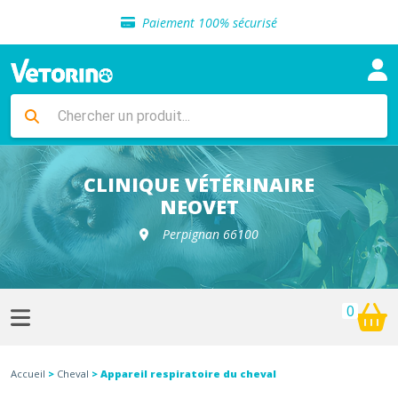
Sélection de croquettes vétérinaire
Paiement 100% sécurisé
Livraison gratuite en clinique vétérinaire
Retour gratuit en clinique
Sélection de croquettes vétérinaire
Paiement 100% sécurisé
Livraison gratuite en clinique vétérinaire
Retour gratuit en clinique
Sélection de croquettes vétérinaire
CLINIQUE VÉTÉRINAIRE
NEOVET
Perpignan 66100
0
Accueil
>
Cheval
> Appareil respiratoire du cheval