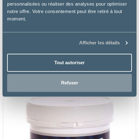
personnalisées ou réaliser des analyses pour optimiser
notre offre. Votre consentement peut être retiré à tout
moment.
TRM
Afficher les détails
HEMOREX
Tout autoriser
à partir de
41.67€
Refuser