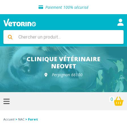
Sélection de croquettes vétérinaire
Paiement 100% sécurisé
Livraison gratuite en clinique vétérinaire
Retour gratuit en clinique
Sélection de croquettes vétérinaire
Paiement 100% sécurisé
Livraison gratuite en clinique vétérinaire
Retour gratuit en clinique
Sélection de croquettes vétérinaire
CLINIQUE VÉTÉRINAIRE
NEOVET
Perpignan 66100
0
Accueil
>
NAC
> Furet