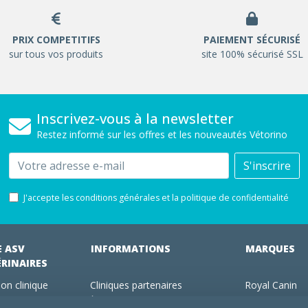
PRIX COMPETITIFS
PAIEMENT SÉCURISÉ
sur tous vos produits
site 100% sécurisé SSL
Inscrivez-vous à la newsletter
Restez informé sur les offres et les nouveautés Vétorino
Email
S'inscrire
J'accepte les conditions générales et la politique de confidentialité
E ASV
INFORMATIONS
MARQUES
ÉRINAIRES
on clinique
Cliniques partenaires
Royal Canin
des clients
À propos de nous
Hill's pet Nutri