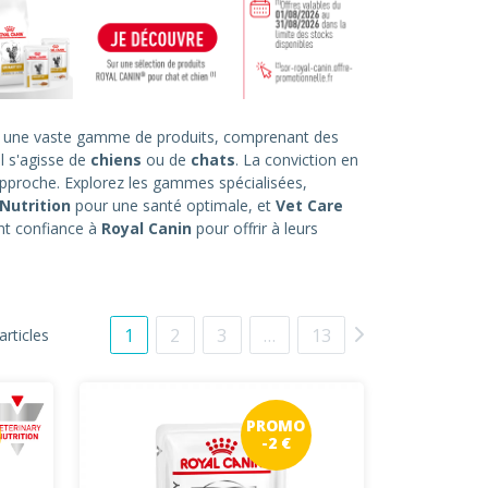
z une vaste gamme de produits, comprenant des
l s'agisse de
chiens
ou de
chats
. La conviction en
approche. Explorez les gammes spécialisées,
Nutrition
pour une santé optimale, et
Vet Care
ont confiance à
Royal Canin
pour offrir à leurs
1
2
3
…
13
articles
PROMO
-2 €