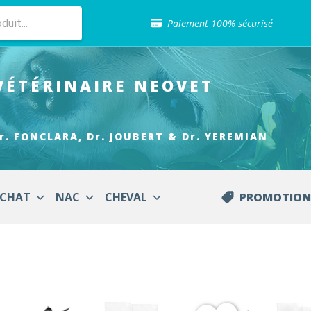
Sélection de croquettes vétérinaire
Paiement 100% sécurisé
Livraison gratuite en clinique vétérinaire
Retour gratuit en clinique
Sélection de croquettes vétérinaire
VÉTÉRINAIRE
NEOVET
Paiement 100% sécurisé
Livraison gratuite en clinique vétérinaire
Retour gratuit en clinique
Sélection de croquettes vétérinaire
r. FONCLARA, Dr. JOUBERT & Dr. YEREMIAN
CHAT
NAC
CHEVAL
PROMOTION