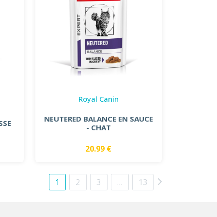
Royal Canin
NEUTERED BALANCE EN SAUCE
SSE
- CHAT
20.99 €
1
2
3
…
13