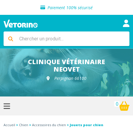
Sélection de croquettes vétérinaire
Paiement 100% sécurisé
Livraison gratuite en clinique vétérinaire
Retour gratuit en clinique
Sélection de croquettes vétérinaire
Paiement 100% sécurisé
Livraison gratuite en clinique vétérinaire
Retour gratuit en clinique
Sélection de croquettes vétérinaire
CLINIQUE VÉTÉRINAIRE
NEOVET
Perpignan 66100
0
Accueil
>
Chien
>
Accessoires du chien
> Jouets pour chien