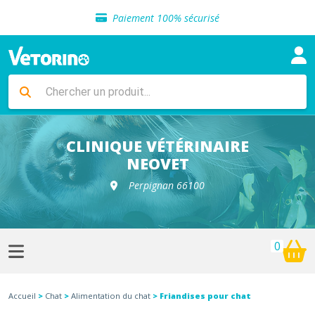
Sélection de croquettes vétérinaire
Paiement 100% sécurisé
Livraison gratuite en clinique vétérinaire
Retour gratuit en clinique
Sélection de croquettes vétérinaire
Paiement 100% sécurisé
Livraison gratuite en clinique vétérinaire
Retour gratuit en clinique
Sélection de croquettes vétérinaire
CLINIQUE VÉTÉRINAIRE
NEOVET
Perpignan 66100
0
Accueil
>
Chat
>
Alimentation du chat
> Friandises pour chat