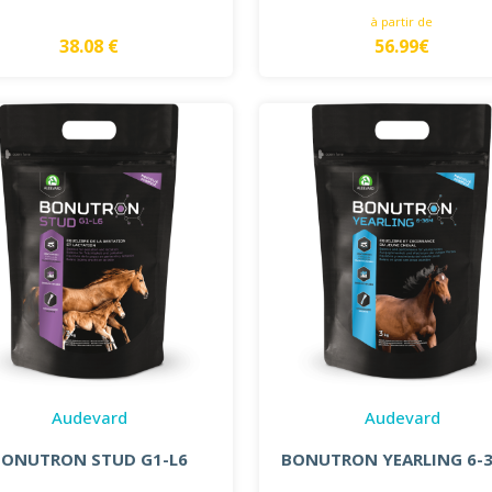
à partir de
38.08 €
56.99€
Audevard
Audevard
BONUTRON STUD G1-L6
BONUTRON YEARLING 6-