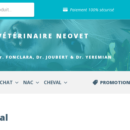
Sélection de croquettes vétérinaire
Paiement 100% sécurisé
Livraison gratuite en clinique vétérinaire
Retour gratuit en clinique
Sélection de croquettes vétérinaire
VÉTÉRINAIRE
NEOVET
Paiement 100% sécurisé
Livraison gratuite en clinique vétérinaire
Retour gratuit en clinique
Sélection de croquettes vétérinaire
r. FONCLARA, Dr. JOUBERT & Dr. YEREMIAN
CHAT
NAC
CHEVAL
PROMOTION
al