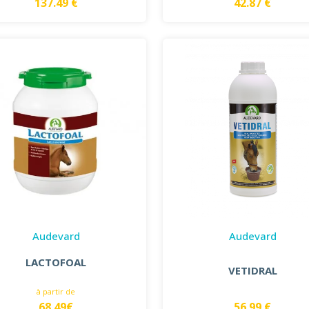
137.49 €
42.87 €
Audevard
Audevard
LACTOFOAL
VETIDRAL
à partir de
68.49€
56.99 €