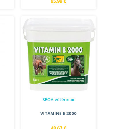
95.99 €
SEOA vétérinair
VITAMINE E 2000
48.67 €