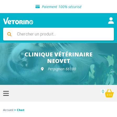
Sélection de croquettes vétérinaire
Paiement 100% sécurisé
Livraison gratuite en clinique vétérinaire
Retour gratuit en clinique
Sélection de croquettes vétérinaire
Paiement 100% sécurisé
Livraison gratuite en clinique vétérinaire
Retour gratuit en clinique
Sélection de croquettes vétérinaire
CLINIQUE VÉTÉRINAIRE
NEOVET
Perpignan 66100
0
Accueil
> Chat