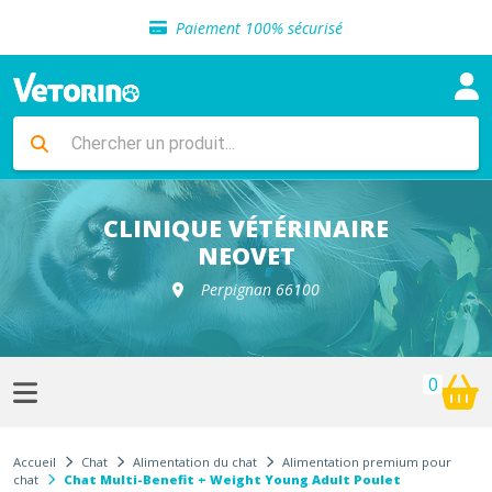
Sélection de croquettes vétérinaire
Paiement 100% sécurisé
Livraison gratuite en clinique vétérinaire
Retour gratuit en clinique
Sélection de croquettes vétérinaire
Paiement 100% sécurisé
Livraison gratuite en clinique vétérinaire
Retour gratuit en clinique
Sélection de croquettes vétérinaire
CLINIQUE VÉTÉRINAIRE
NEOVET
Perpignan 66100
0
Accueil
Chat
Alimentation du chat
Alimentation premium pour
chat
Chat Multi-Benefit + Weight Young Adult Poulet