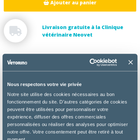
Ajouter au panier
Livraison gratuite à la Clinique
vétérinaire Neovet
DESCRIPTION
Croquettes au Poulet pour jeunes Chats adultes
Nous respectons votre vie privée
stérilisés. Formulées avec une Technologie de
Notre site utilise des cookies nécessaires au bon
gestion du poids pour aider à maintenir un poids
fonctionnement du site. D’autres catégories de cookies
optimal et favoriser la santé des organes vitaux et
peuvent être utilisées pour personnaliser votre
de l’appareil urinaire.
expérience, diffuser des offres commerciales
personnalisées ou réaliser des analyses pour optimiser
Utilisation :
notre offre. Votre consentement peut être retiré à tout
Jeunes chats adultes stérilisés
moment.