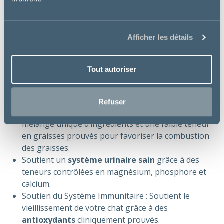
De la stérilisation aux 6 ans
Contre indications :
Afficher les détails
Chatons de moins de 6 mois.
Chattes gestantes ou allaitantes.
Tout autoriser
Bienfaits essentiels :
Gestion du poids
: Aide votre chat stérilisé à
Refuser
atteindre et maintenir un poids optimal grâce à un
mélange unique d’ingrédients et une faible teneur
en graisses prouvés pour favoriser la combustion
des graisses.
Soutient un
système urinaire sain
grâce à des
teneurs contrôlées en magnésium, phosphore et
calcium.
Soutien du Système Immunitaire : Soutient le
vieillissement de votre chat grâce à des
antioxydants
cliniquement prouvés.