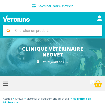
Sélection de croquettes vétérinaire
Paiement 100% sécurisé
Livraison gratuite en clinique vétérinaire
Retour gratuit en clinique
Sélection de croquettes vétérinaire
Paiement 100% sécurisé
Livraison gratuite en clinique vétérinaire
Retour gratuit en clinique
Sélection de croquettes vétérinaire
CLINIQUE VÉTÉRINAIRE
NEOVET
Perpignan 66100
0
Accueil
>
Cheval
>
Matériel et équipement du cheval
> Hygiène des
bâtiments