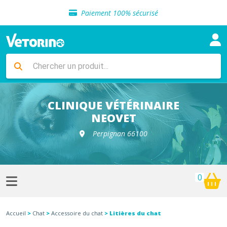
Sélection de croquettes vétérinaire
Paiement 100% sécurisé
Livraison gratuite en clinique vétérinaire
Retour gratuit en clinique
Sélection de croquettes vétérinaire
Paiement 100% sécurisé
Livraison gratuite en clinique vétérinaire
Retour gratuit en clinique
Sélection de croquettes vétérinaire
CLINIQUE VÉTÉRINAIRE
NEOVET
Perpignan 66100
0
Accueil
>
Chat
>
Accessoire du chat
> Litières du chat