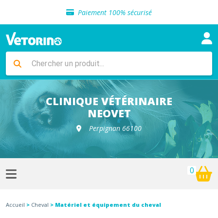
Sélection de croquettes vétérinaire
Paiement 100% sécurisé
Livraison gratuite en clinique vétérinaire
Retour gratuit en clinique
Sélection de croquettes vétérinaire
Paiement 100% sécurisé
Livraison gratuite en clinique vétérinaire
Retour gratuit en clinique
Sélection de croquettes vétérinaire
CLINIQUE VÉTÉRINAIRE
NEOVET
Perpignan 66100
0
Accueil
>
Cheval
> Matériel et équipement du cheval